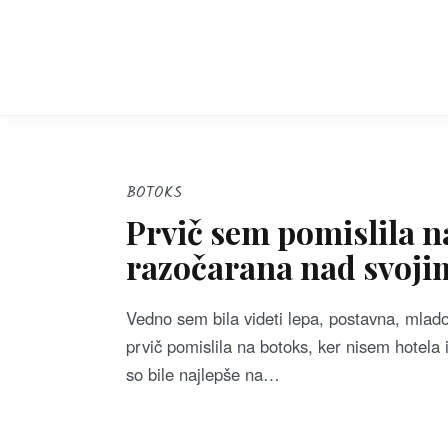
S
k
i
p
t
o
c
BOTOKS
o
Prvič sem pomislila n
n
razočarana nad svoj
t
e
Vedno sem bila videti lepa, postavna, mlado
n
prvič pomislila na botoks, ker nisem hotela 
t
so bile najlepše na…