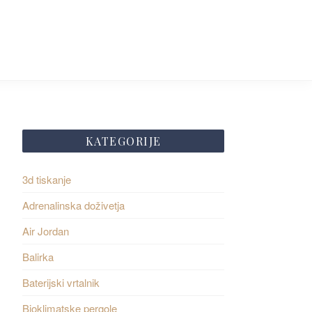
KATEGORIJE
3d tiskanje
Adrenalinska doživetja
Air Jordan
Balirka
Baterijski vrtalnik
Bioklimatske pergole