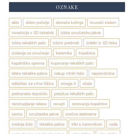
OZNAKE
delo
dobro počutje
domača kuhinja
imunski sistem
investicija v 3D tiskalnik
izbira smučarske jakne
izbira tekaških palic
izbirni predmeti
izdelki iz 3D tiska
izolacija za smučanje
keramika
kopalnica
kopalniška oprema
kupovanje tekaških palic
lahke tekaške palice
nakup vrtnih hišic
nepremičnine
odločitev za vrtno hišico
omega 3
očala
prehransko dopolnilo
preizkus tekaških palic
razstrupljanje telesa
recepti
renovacija kopalnice
senca
smučarske jakne
sončne elektrarne
srednja šola
tekaške palice
triki s čarovnikom
voda