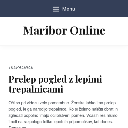
S
Menu
k
i
p
Maribor Online
t
o
c
o
n
t
e
TREPALNICE
n
Prelep pogled z lepimi
t
trepalnicami
Oči so pri videzu zelo pomembne. Ženska lahko ima prelep
pogled, ki ga naredijo trepalnice. Ko si želimo naličiti obrat in
zgledati popolno imajo oči bistveni pomen. Včasih res nismo
imeli na razpolago toliko lepotnih pripomočkov, kot danes.
Danes pa…