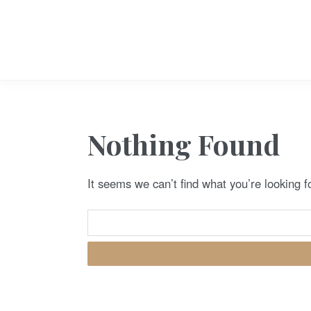
S
k
i
p
t
o
c
Nothing Found
o
n
It seems we can’t find what you’re looking 
t
e
n
t