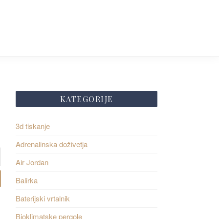
KATEGORIJE
3d tiskanje
Adrenalinska doživetja
Air Jordan
Balirka
Baterijski vrtalnik
Bioklimatske pergole