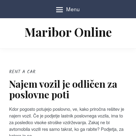
S
Menu
k
i
p
Maribor Online
t
o
c
o
n
t
e
RENT A CAR
n
Najem vozil je odličen za
t
poslovne poti
Kdor pogosto potujejo poslovno, ve, kako priročna rešitev je
najem vozil. Če je podjetje lastnik poslovnega vozila, ima to
za posledico visoke stroške vzdrževanja. Zakaj ne bi
avtomobila vozili res samo takrat, ko ga rabite? Podjetja, za
katera je na…