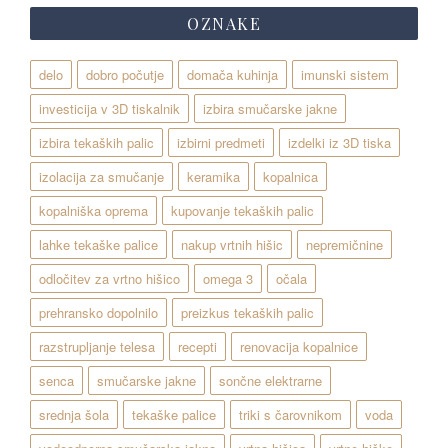
OZNAKE
delo
dobro počutje
domača kuhinja
imunski sistem
investicija v 3D tiskalnik
izbira smučarske jakne
izbira tekaških palic
izbirni predmeti
izdelki iz 3D tiska
izolacija za smučanje
keramika
kopalnica
kopalniška oprema
kupovanje tekaških palic
lahke tekaške palice
nakup vrtnih hišic
nepremičnine
odločitev za vrtno hišico
omega 3
očala
prehransko dopolnilo
preizkus tekaških palic
razstrupljanje telesa
recepti
renovacija kopalnice
senca
smučarske jakne
sončne elektrarne
srednja šola
tekaške palice
triki s čarovnikom
voda