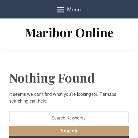
S
Menu
k
i
p
Maribor Online
t
o
c
o
n
t
e
Nothing Found
n
t
It seems we can’t find what you’re looking for. Perhaps
searching can help.
Search