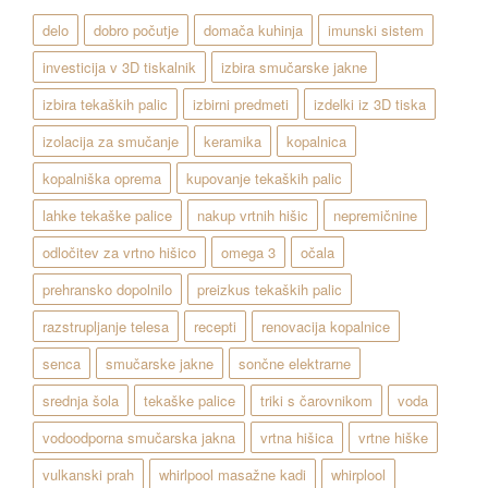
delo
dobro počutje
domača kuhinja
imunski sistem
investicija v 3D tiskalnik
izbira smučarske jakne
izbira tekaških palic
izbirni predmeti
izdelki iz 3D tiska
izolacija za smučanje
keramika
kopalnica
kopalniška oprema
kupovanje tekaških palic
lahke tekaške palice
nakup vrtnih hišic
nepremičnine
odločitev za vrtno hišico
omega 3
očala
prehransko dopolnilo
preizkus tekaških palic
razstrupljanje telesa
recepti
renovacija kopalnice
senca
smučarske jakne
sončne elektrarne
srednja šola
tekaške palice
triki s čarovnikom
voda
vodoodporna smučarska jakna
vrtna hišica
vrtne hiške
vulkanski prah
whirlpool masažne kadi
whirplool