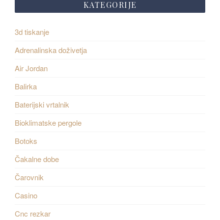
KATEGORIJE
3d tiskanje
Adrenalinska doživetja
Air Jordan
Balirka
Baterijski vrtalnik
Bioklimatske pergole
Botoks
Čakalne dobe
Čarovnik
Casino
Cnc rezkar