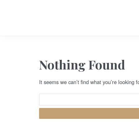
S
k
i
p
t
o
c
Nothing Found
o
n
It seems we can’t find what you’re looking 
t
e
n
t