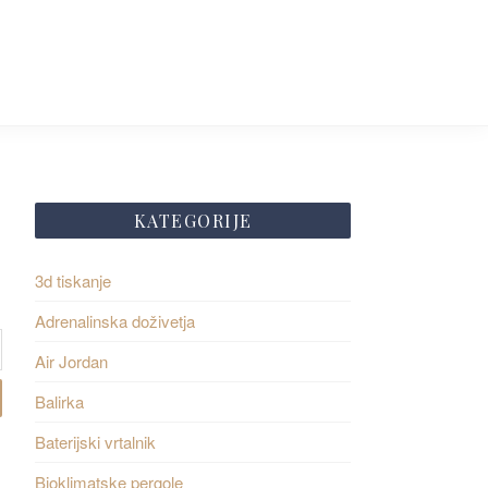
KATEGORIJE
3d tiskanje
Adrenalinska doživetja
Air Jordan
Balirka
Baterijski vrtalnik
Bioklimatske pergole