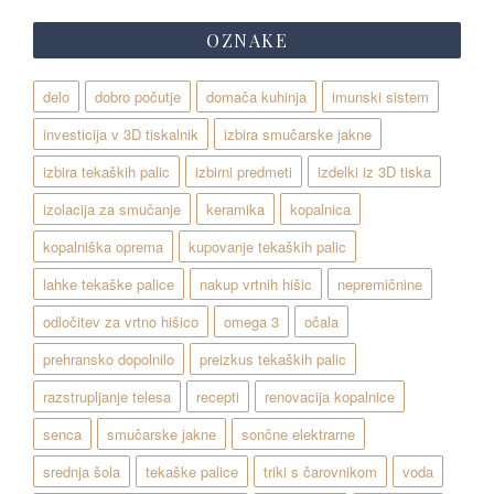
OZNAKE
delo
dobro počutje
domača kuhinja
imunski sistem
investicija v 3D tiskalnik
izbira smučarske jakne
izbira tekaških palic
izbirni predmeti
izdelki iz 3D tiska
izolacija za smučanje
keramika
kopalnica
kopalniška oprema
kupovanje tekaških palic
lahke tekaške palice
nakup vrtnih hišic
nepremičnine
odločitev za vrtno hišico
omega 3
očala
prehransko dopolnilo
preizkus tekaških palic
razstrupljanje telesa
recepti
renovacija kopalnice
senca
smučarske jakne
sončne elektrarne
srednja šola
tekaške palice
triki s čarovnikom
voda