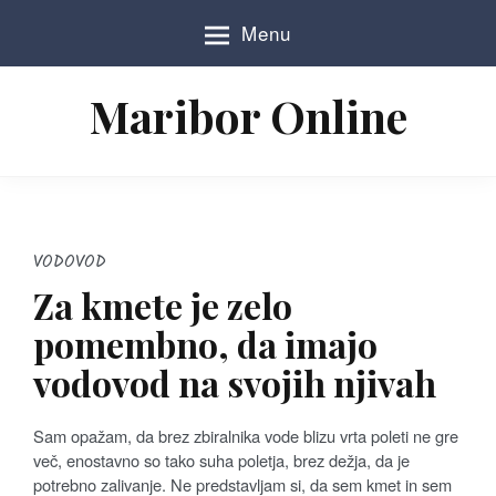
S
Menu
k
i
p
Maribor Online
t
o
c
o
n
t
e
VODOVOD
n
Za kmete je zelo
t
pomembno, da imajo
vodovod na svojih njivah
Sam opažam, da brez zbiralnika vode blizu vrta poleti ne gre
več, enostavno so tako suha poletja, brez dežja, da je
potrebno zalivanje. Ne predstavljam si, da sem kmet in sem