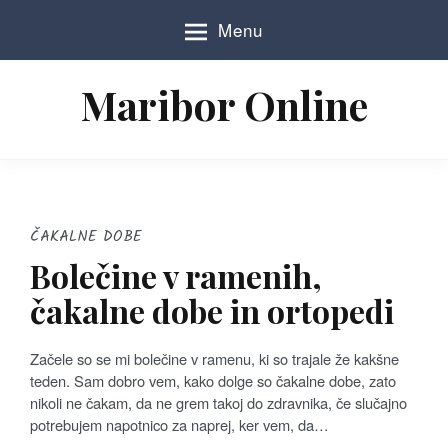
S
Menu
k
i
p
Maribor Online
t
o
c
o
n
t
e
ČAKALNE DOBE
n
Bolečine v ramenih,
t
čakalne dobe in ortopedi
Začele so se mi bolečine v ramenu, ki so trajale že kakšne
teden. Sam dobro vem, kako dolge so čakalne dobe, zato
nikoli ne čakam, da ne grem takoj do zdravnika, če slučajno
potrebujem napotnico za naprej, ker vem, da…