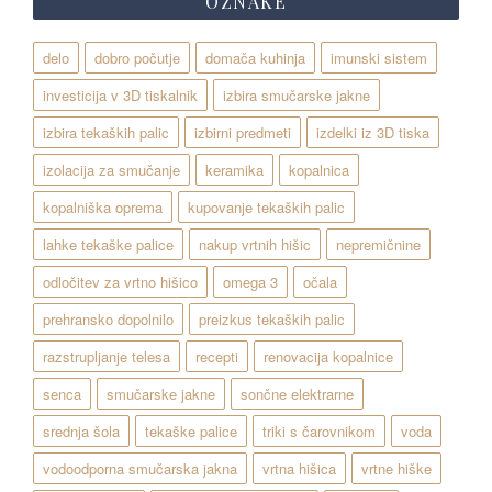
OZNAKE
delo
dobro počutje
domača kuhinja
imunski sistem
investicija v 3D tiskalnik
izbira smučarske jakne
izbira tekaških palic
izbirni predmeti
izdelki iz 3D tiska
izolacija za smučanje
keramika
kopalnica
kopalniška oprema
kupovanje tekaških palic
lahke tekaške palice
nakup vrtnih hišic
nepremičnine
odločitev za vrtno hišico
omega 3
očala
prehransko dopolnilo
preizkus tekaških palic
razstrupljanje telesa
recepti
renovacija kopalnice
senca
smučarske jakne
sončne elektrarne
srednja šola
tekaške palice
triki s čarovnikom
voda
vodoodporna smučarska jakna
vrtna hišica
vrtne hiške