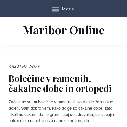
S
Menu
k
i
p
Maribor Online
t
o
c
o
n
t
e
ČAKALNE DOBE
n
Bolečine v ramenih,
t
čakalne dobe in ortopedi
Začele so se mi bolečine v ramenu, ki so trajale že kakšne
teden. Sam dobro vem, kako dolge so čakalne dobe, zato
nikoli ne čakam, da ne grem takoj do zdravnika, če slučajno
potrebujem napotnico za naprej, ker vem, da…