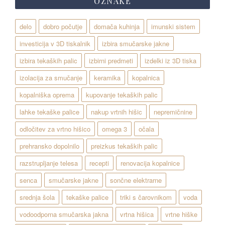
OZNAKE
delo
dobro počutje
domača kuhinja
imunski sistem
investicija v 3D tiskalnik
izbira smučarske jakne
izbira tekaških palic
izbirni predmeti
izdelki iz 3D tiska
izolacija za smučanje
keramika
kopalnica
kopalniška oprema
kupovanje tekaških palic
lahke tekaške palice
nakup vrtnih hišic
nepremičnine
odločitev za vrtno hišico
omega 3
očala
prehransko dopolnilo
preizkus tekaških palic
razstrupljanje telesa
recepti
renovacija kopalnice
senca
smučarske jakne
sončne elektrarne
srednja šola
tekaške palice
triki s čarovnikom
voda
vodoodporna smučarska jakna
vrtna hišica
vrtne hiške