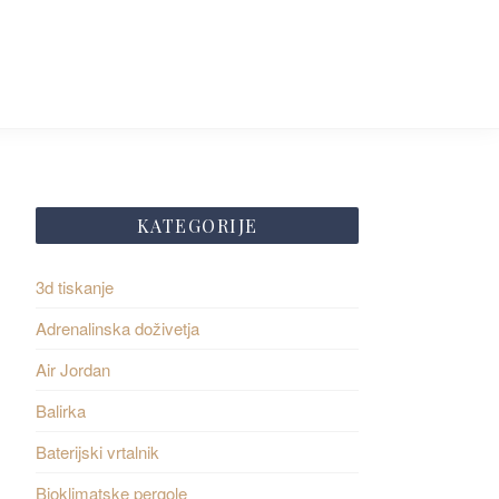
KATEGORIJE
3d tiskanje
Adrenalinska doživetja
Air Jordan
Balirka
Baterijski vrtalnik
Bioklimatske pergole