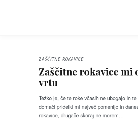
S
k
i
p
t
o
c
ZAŠČITNE ROKAVICE
o
Zaščitne rokavice mi
n
vrtu
t
e
Težko je, če te roke včasih ne ubogajo in te
n
domači pridelki mi največ pomenijo in dane
t
rokavice, drugače skoraj ne morem…