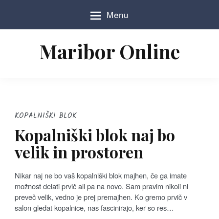
S
Menu
k
i
p
Maribor Online
t
o
c
o
n
t
e
KOPALNIŠKI BLOK
n
Kopalniški blok naj bo
t
velik in prostoren
Nikar naj ne bo vaš kopalniški blok majhen, če ga imate
možnost delati prvič ali pa na novo. Sam pravim nikoli ni
preveč velik, vedno je prej premajhen. Ko gremo prvič v
salon gledat kopalnice, nas fascinirajo, ker so res…