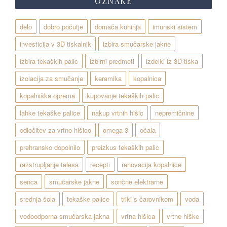
OZNAKE
delo
dobro počutje
domača kuhinja
imunski sistem
investicija v 3D tiskalnik
izbira smučarske jakne
izbira tekaških palic
izbirni predmeti
izdelki iz 3D tiska
izolacija za smučanje
keramika
kopalnica
kopalniška oprema
kupovanje tekaških palic
lahke tekaške palice
nakup vrtnih hišic
nepremičnine
odločitev za vrtno hišico
omega 3
očala
prehransko dopolnilo
preizkus tekaških palic
razstrupljanje telesa
recepti
renovacija kopalnice
senca
smučarske jakne
sončne elektrarne
srednja šola
tekaške palice
triki s čarovnikom
voda
vodoodporna smučarska jakna
vrtna hišica
vrtne hiške