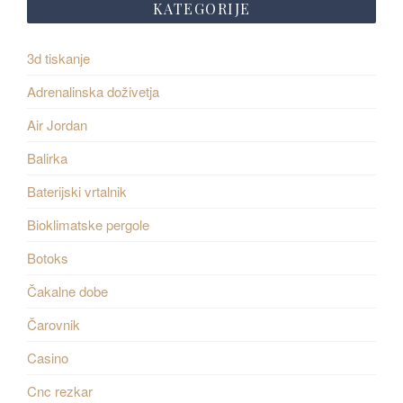
KATEGORIJE
3d tiskanje
Adrenalinska doživetja
Air Jordan
Balirka
Baterijski vrtalnik
Bioklimatske pergole
Botoks
Čakalne dobe
Čarovnik
Casino
Cnc rezkar