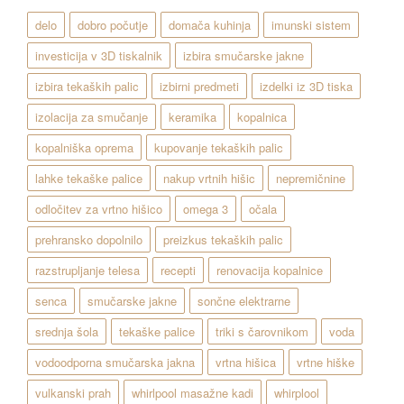
delo
dobro počutje
domača kuhinja
imunski sistem
investicija v 3D tiskalnik
izbira smučarske jakne
izbira tekaških palic
izbirni predmeti
izdelki iz 3D tiska
izolacija za smučanje
keramika
kopalnica
kopalniška oprema
kupovanje tekaških palic
lahke tekaške palice
nakup vrtnih hišic
nepremičnine
odločitev za vrtno hišico
omega 3
očala
prehransko dopolnilo
preizkus tekaških palic
razstrupljanje telesa
recepti
renovacija kopalnice
senca
smučarske jakne
sončne elektrarne
srednja šola
tekaške palice
triki s čarovnikom
voda
vodoodporna smučarska jakna
vrtna hišica
vrtne hiške
vulkanski prah
whirlpool masažne kadi
whirplool