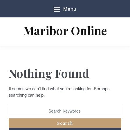
S
Menu
k
i
p
Maribor Online
t
o
c
o
n
t
e
Nothing Found
n
t
It seems we can’t find what you’re looking for. Perhaps
searching can help.
Search