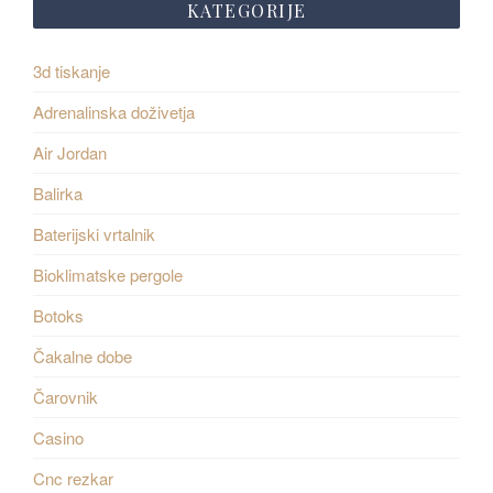
KATEGORIJE
3d tiskanje
Adrenalinska doživetja
Air Jordan
Balirka
Baterijski vrtalnik
Bioklimatske pergole
Botoks
Čakalne dobe
Čarovnik
Casino
Cnc rezkar