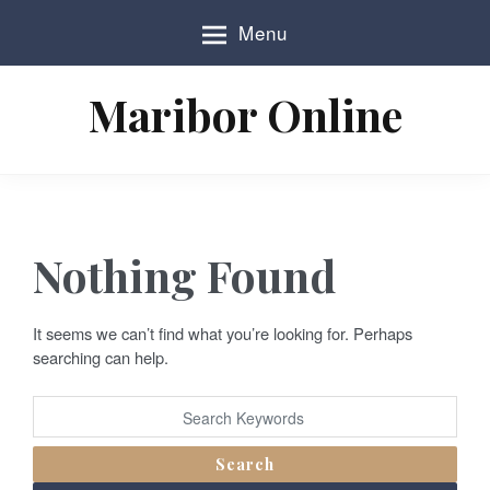
S
Menu
k
i
p
Maribor Online
t
o
c
o
n
t
e
Nothing Found
n
t
It seems we can’t find what you’re looking for. Perhaps
searching can help.
Search