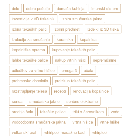
delo
dobro počutje
domača kuhinja
imunski sistem
investicija v 3D tiskalnik
izbira smučarske jakne
izbira tekaških palic
izbirni predmeti
izdelki iz 3D tiska
izolacija za smučanje
keramika
kopalnica
kopalniška oprema
kupovanje tekaških palic
lahke tekaške palice
nakup vrtnih hišic
nepremičnine
odločitev za vrtno hišico
omega 3
očala
prehransko dopolnilo
preizkus tekaških palic
razstrupljanje telesa
recepti
renovacija kopalnice
senca
smučarske jakne
sončne elektrarne
srednja šola
tekaške palice
triki s čarovnikom
voda
vodoodporna smučarska jakna
vrtna hišica
vrtne hiške
vulkanski prah
whirlpool masažne kadi
whirplool