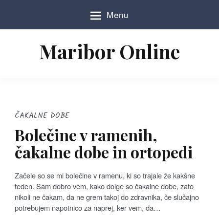
S
Menu
k
i
p
Maribor Online
t
o
c
o
n
t
e
ČAKALNE DOBE
n
Bolečine v ramenih,
t
čakalne dobe in ortopedi
Začele so se mi bolečine v ramenu, ki so trajale že kakšne
teden. Sam dobro vem, kako dolge so čakalne dobe, zato
nikoli ne čakam, da ne grem takoj do zdravnika, če slučajno
potrebujem napotnico za naprej, ker vem, da…