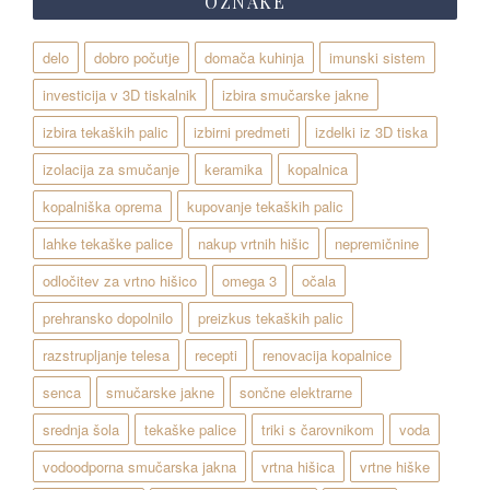
OZNAKE
delo
dobro počutje
domača kuhinja
imunski sistem
investicija v 3D tiskalnik
izbira smučarske jakne
izbira tekaških palic
izbirni predmeti
izdelki iz 3D tiska
izolacija za smučanje
keramika
kopalnica
kopalniška oprema
kupovanje tekaških palic
lahke tekaške palice
nakup vrtnih hišic
nepremičnine
odločitev za vrtno hišico
omega 3
očala
prehransko dopolnilo
preizkus tekaških palic
razstrupljanje telesa
recepti
renovacija kopalnice
senca
smučarske jakne
sončne elektrarne
srednja šola
tekaške palice
triki s čarovnikom
voda
vodoodporna smučarska jakna
vrtna hišica
vrtne hiške