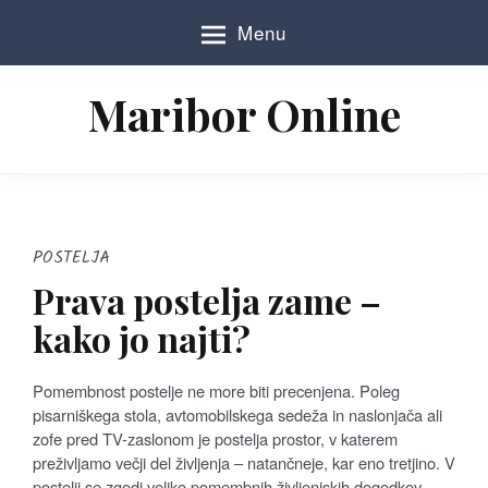
S
Menu
k
i
p
Maribor Online
t
o
c
o
n
t
e
POSTELJA
n
Prava postelja zame –
t
kako jo najti?
Pomembnost postelje ne more biti precenjena. Poleg
pisarniškega stola, avtomobilskega sedeža in naslonjača ali
zofe pred TV-zaslonom je postelja prostor, v katerem
preživljamo večji del življenja – natančneje, kar eno tretjino. V
postelji se zgodi veliko pomembnih življenjskih dogodkov,