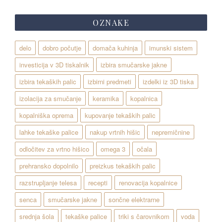
OZNAKE
delo
dobro počutje
domača kuhinja
imunski sistem
investicija v 3D tiskalnik
izbira smučarske jakne
izbira tekaških palic
izbirni predmeti
izdelki iz 3D tiska
izolacija za smučanje
keramika
kopalnica
kopalniška oprema
kupovanje tekaških palic
lahke tekaške palice
nakup vrtnih hišic
nepremičnine
odločitev za vrtno hišico
omega 3
očala
prehransko dopolnilo
preizkus tekaških palic
razstrupljanje telesa
recepti
renovacija kopalnice
senca
smučarske jakne
sončne elektrarne
srednja šola
tekaške palice
triki s čarovnikom
voda