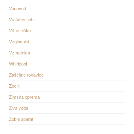
Vodovod
Vraščen noht
Vrtne hiške
Vzglavniki
Vzmetnica
Whirlpool
Zaščitne rokavice
Zeolit
Zimska oprema
Živa voda
Zobni aparat