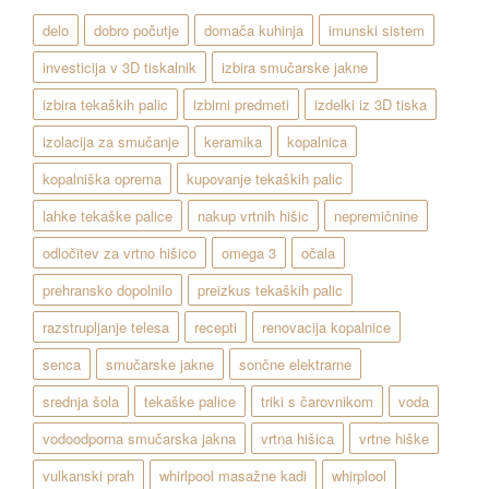
delo
dobro počutje
domača kuhinja
imunski sistem
investicija v 3D tiskalnik
izbira smučarske jakne
izbira tekaških palic
izbirni predmeti
izdelki iz 3D tiska
izolacija za smučanje
keramika
kopalnica
kopalniška oprema
kupovanje tekaških palic
lahke tekaške palice
nakup vrtnih hišic
nepremičnine
odločitev za vrtno hišico
omega 3
očala
prehransko dopolnilo
preizkus tekaških palic
razstrupljanje telesa
recepti
renovacija kopalnice
senca
smučarske jakne
sončne elektrarne
srednja šola
tekaške palice
triki s čarovnikom
voda
vodoodporna smučarska jakna
vrtna hišica
vrtne hiške
vulkanski prah
whirlpool masažne kadi
whirplool