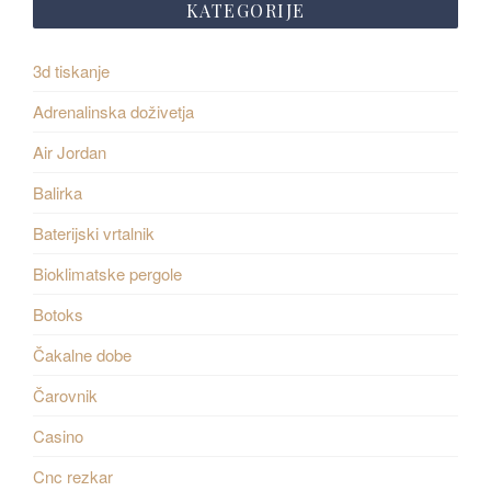
KATEGORIJE
3d tiskanje
Adrenalinska doživetja
Air Jordan
Balirka
Baterijski vrtalnik
Bioklimatske pergole
Botoks
Čakalne dobe
Čarovnik
Casino
Cnc rezkar