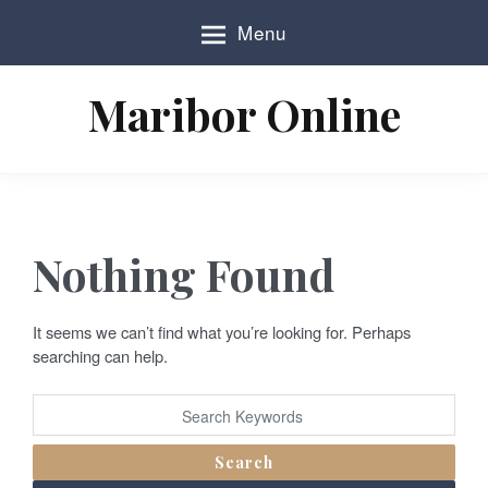
S
Menu
k
i
p
Maribor Online
t
o
c
o
n
t
e
Nothing Found
n
t
It seems we can’t find what you’re looking for. Perhaps
searching can help.
Search