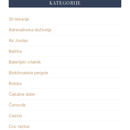
KATEGORIJE
3d tiskanje
Adrenalinska doživetja
Air Jordan
Balirka
Baterijski vrtalnik
Bioklimatske pergole
Botoks
Čakalne dobe
Čarovnik
Casino
Cnc rezkar