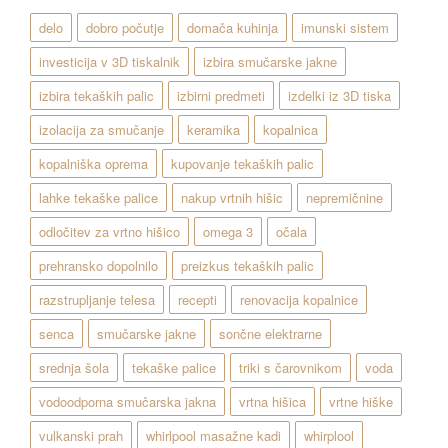
delo
dobro počutje
domača kuhinja
imunski sistem
investicija v 3D tiskalnik
izbira smučarske jakne
izbira tekaških palic
izbirni predmeti
izdelki iz 3D tiska
izolacija za smučanje
keramika
kopalnica
kopalniška oprema
kupovanje tekaških palic
lahke tekaške palice
nakup vrtnih hišic
nepremičnine
odločitev za vrtno hišico
omega 3
očala
prehransko dopolnilo
preizkus tekaških palic
razstrupljanje telesa
recepti
renovacija kopalnice
senca
smučarske jakne
sončne elektrarne
srednja šola
tekaške palice
triki s čarovnikom
voda
vodoodporna smučarska jakna
vrtna hišica
vrtne hiške
vulkanski prah
whirlpool masažne kadi
whirplool