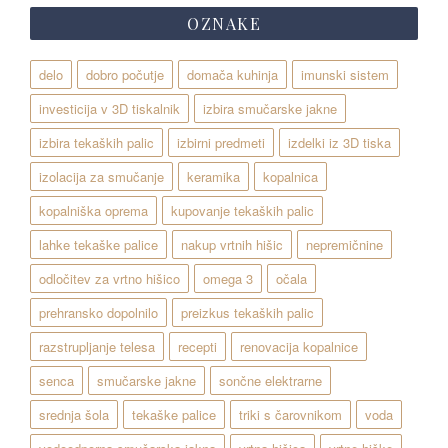
OZNAKE
delo
dobro počutje
domača kuhinja
imunski sistem
investicija v 3D tiskalnik
izbira smučarske jakne
izbira tekaških palic
izbirni predmeti
izdelki iz 3D tiska
izolacija za smučanje
keramika
kopalnica
kopalniška oprema
kupovanje tekaških palic
lahke tekaške palice
nakup vrtnih hišic
nepremičnine
odločitev za vrtno hišico
omega 3
očala
prehransko dopolnilo
preizkus tekaških palic
razstrupljanje telesa
recepti
renovacija kopalnice
senca
smučarske jakne
sončne elektrarne
srednja šola
tekaške palice
triki s čarovnikom
voda