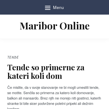
S
Menu
k
i
p
Maribor Online
t
o
c
o
n
t
e
TENDE
n
Tende so primerne za
t
kateri koli dom
Če mislite, da v svoje stanovanje ne bi mogli umestiti tende,
se motite. Senčila so primerna za katero koli domovanje,
balkon ali mansardo. Brez njih ne morejo niti gostinci, katerih
stranke bi bile sicer podvržene poletni pripeki ali dežnim
kapljam.…