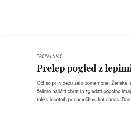
S
k
i
p
t
o
c
TREPALNICE
o
Prelep pogled z lepim
n
t
Oči so pri videzu zelo pomembne. Ženska lah
e
želimo naličiti obrat in zgledati popolno im
n
toliko lepotnih pripomočkov, kot danes. D
t