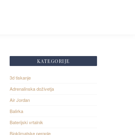
KATEGORIJE
3d tiskanje
Adrenalinska doživetja
Air Jordan
Balirka
Baterijski vrtalnik
Bioklimatske pergole