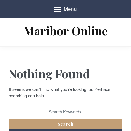
S
Menu
k
i
p
Maribor Online
t
o
c
o
n
t
e
Nothing Found
n
t
It seems we can’t find what you’re looking for. Perhaps
searching can help.
Search