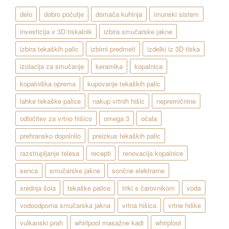
delo
dobro počutje
domača kuhinja
imunski sistem
investicija v 3D tiskalnik
izbira smučarske jakne
izbira tekaških palic
izbirni predmeti
izdelki iz 3D tiska
izolacija za smučanje
keramika
kopalnica
kopalniška oprema
kupovanje tekaških palic
lahke tekaške palice
nakup vrtnih hišic
nepremičnine
odločitev za vrtno hišico
omega 3
očala
prehransko dopolnilo
preizkus tekaških palic
razstrupljanje telesa
recepti
renovacija kopalnice
senca
smučarske jakne
sončne elektrarne
srednja šola
tekaške palice
triki s čarovnikom
voda
vodoodporna smučarska jakna
vrtna hišica
vrtne hiške
vulkanski prah
whirlpool masažne kadi
whirplool