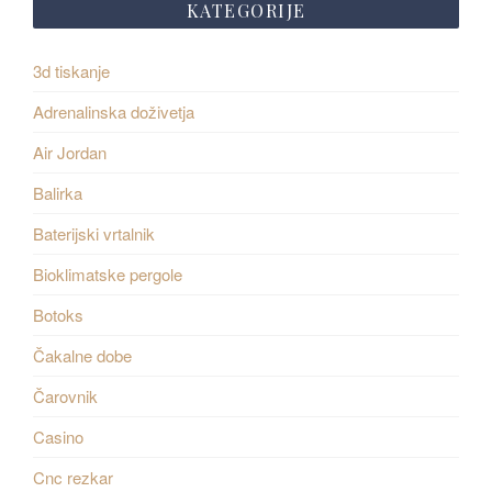
KATEGORIJE
3d tiskanje
Adrenalinska doživetja
Air Jordan
Balirka
Baterijski vrtalnik
Bioklimatske pergole
Botoks
Čakalne dobe
Čarovnik
Casino
Cnc rezkar