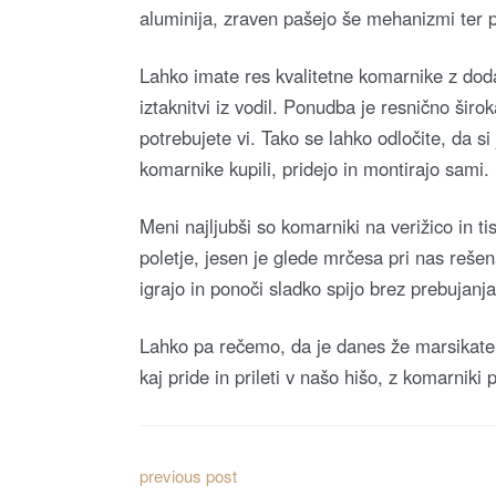
aluminija, zraven pašejo še mehanizmi ter pla
Lahko imate res kvalitetne komarnike z doda
iztaknitvi iz vodil. Ponudba je resnično širo
potrebujete vi. Tako se lahko odločite, da si
komarnike kupili, pridejo in montirajo sami.
Meni najljubši so komarniki na verižico in ti
poletje, jesen je glede mrčesa pri nas reše
igrajo in ponoči sladko spijo brez prebujanj
Lahko pa rečemo, da je danes že marsikater
kaj pride in prileti v našo hišo, z komarnik
N
previous post