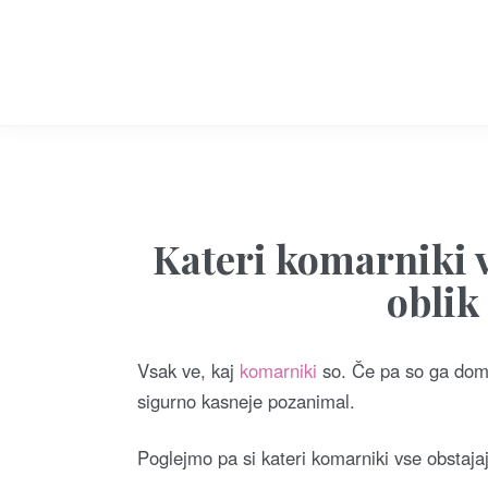
S
k
i
p
t
o
c
o
Kateri komarniki v
n
oblik
t
e
n
Vsak ve, kaj
komarniki
so. Če pa so ga doma 
t
sigurno kasneje pozanimal.
Poglejmo pa si kateri komarniki vse obstaja