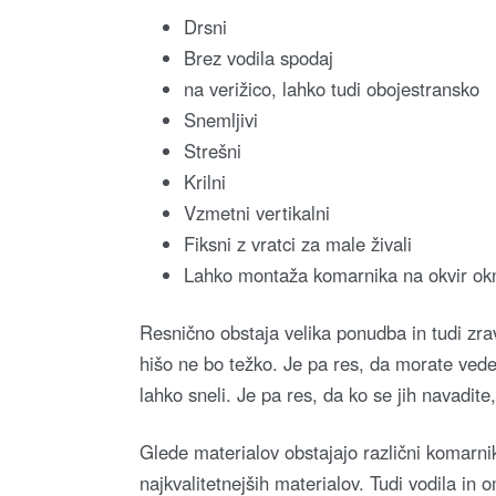
Drsni
Brez vodila spodaj
na verižico, lahko tudi obojestransko
Snemljivi
Strešni
Krilni
Vzmetni vertikalni
Fiksni z vratci za male živali
Lahko montaža komarnika na okvir okn
Resnično obstaja velika ponudba in tudi zra
hišo ne bo težko. Je pa res, da morate vedeti,
lahko sneli. Je pa res, da ko se jih navadite
Glede materialov obstajajo različni komarnik
najkvalitetnejših materialov. Tudi vodila in 