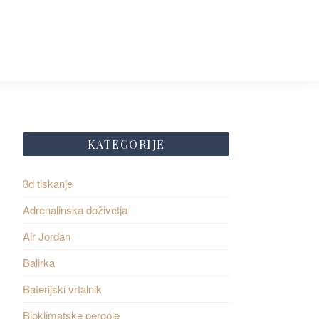
KATEGORIJE
3d tiskanje
Adrenalinska doživetja
Air Jordan
Balirka
Baterijski vrtalnik
Bioklimatske pergole