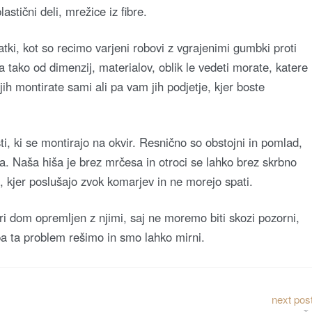
stični deli, mrežice iz fibre.
tki, kot so recimo varjeni robovi z vgrajenimi gumbki proti
ka tako od dimenzij, materialov, oblik le vedeti morate, katere
 jih montirate sami ali pa vam jih podjetje, kjer boste
sti, ki se montirajo na okvir. Resnično so obstojni in pomlad,
na. Naša hiša je brez mrčesa in otroci se lahko brez skrbno
a, kjer poslušajo zvok komarjev in ne morejo spati.
i dom opremljen z njimi, saj ne moremo biti skozi pozorni,
i pa ta problem rešimo in smo lahko mirni.
next pos