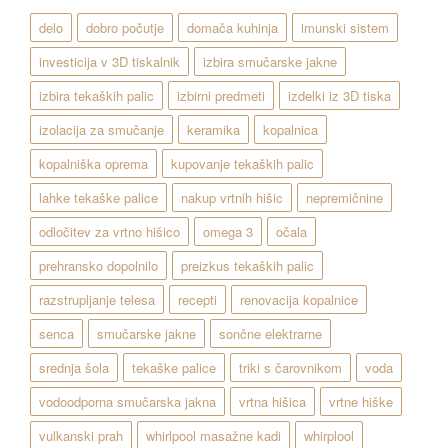
delo
dobro počutje
domača kuhinja
imunski sistem
investicija v 3D tiskalnik
izbira smučarske jakne
izbira tekaških palic
izbirni predmeti
izdelki iz 3D tiska
izolacija za smučanje
keramika
kopalnica
kopalniška oprema
kupovanje tekaških palic
lahke tekaške palice
nakup vrtnih hišic
nepremičnine
odločitev za vrtno hišico
omega 3
očala
prehransko dopolnilo
preizkus tekaških palic
razstrupljanje telesa
recepti
renovacija kopalnice
senca
smučarske jakne
sončne elektrarne
srednja šola
tekaške palice
triki s čarovnikom
voda
vodoodporna smučarska jakna
vrtna hišica
vrtne hiške
vulkanski prah
whirlpool masažne kadi
whirplool