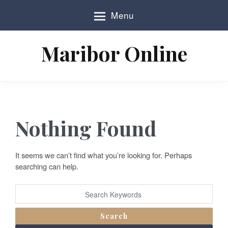
S
Menu
k
i
p
Maribor Online
t
o
c
o
n
t
e
Nothing Found
n
t
It seems we can’t find what you’re looking for. Perhaps
searching can help.
Search