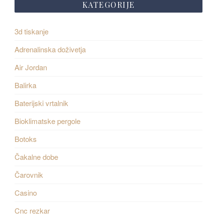
KATEGORIJE
3d tiskanje
Adrenalinska doživetja
Air Jordan
Balirka
Baterijski vrtalnik
Bioklimatske pergole
Botoks
Čakalne dobe
Čarovnik
Casino
Cnc rezkar